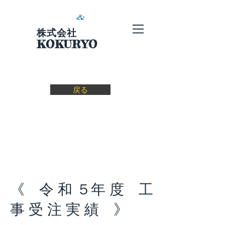
株式会社
KOKURYO
戻る
​《 令 和 ５年 度 工
事 受 注 実 績 》